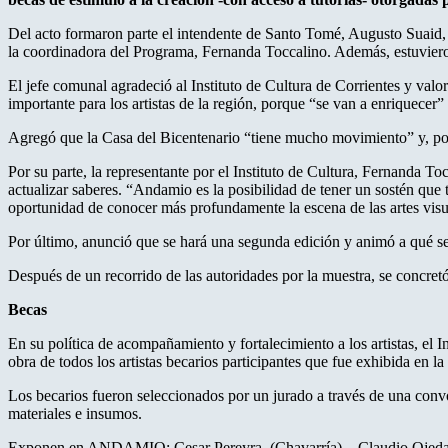
Del acto formaron parte el intendente de Santo Tomé, Augusto Suaid, e
la coordinadora del Programa, Fernanda Toccalino. Además, estuvieron
El jefe comunal agradeció al Instituto de Cultura de Corrientes y valo
importante para los artistas de la región, porque “se van a enriquecer
Agregó que la Casa del Bicentenario “tiene mucho movimiento” y, por
Por su parte, la representante por el Instituto de Cultura, Fernanda T
actualizar saberes. “Andamio es la posibilidad de tener un sostén que t
oportunidad de conocer más profundamente la escena de las artes visua
Por último, anunció que se hará una segunda edición y animó a qué se p
Después de un recorrido de las autoridades por la muestra, se concretó
Becas
En su política de acompañamiento y fortalecimiento a los artistas, el 
obra de todos los artistas becarios participantes que fue exhibida en 
Los becarios fueron seleccionados por un jurado a través de una convo
materiales e insumos.
Exponen en ANDAMIO: Cesar Pereyra (Chavarría) – Claudio Ojeda (C