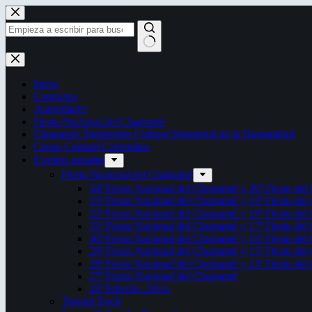
Saltar
al
contenido
Sin
resultados
Inicio
Contactos
Autoridades
Fiesta Nacional del Chamamé
Chamamé: Patrimonio Cultural Inmaterial de la Humanidad
Censo Cultural Correntino
Eventos anuales
Fiesta Nacional del Chamamé
34ª Fiesta Nacional del Chamamé y 20ª Fiesta de
33ª Fiesta Nacional del Chamamé y 19ª Fiesta de
32ª Fiesta Nacional del Chamamé y 18ª Fiesta de
31ª Fiesta Nacional del Chamamé y 17ª Fiesta de
30ª Fiesta Nacional del Chamamé y 16ª Fiesta de
29ª Fiesta Nacional del Chamamé y 15ª Fiesta de
28ª Fiesta Nacional del Chamamé y 14ª Fiesta de
27ª Fiesta Nacional del Chamamé
26ª Edición. 2016.
Taragüi Rock