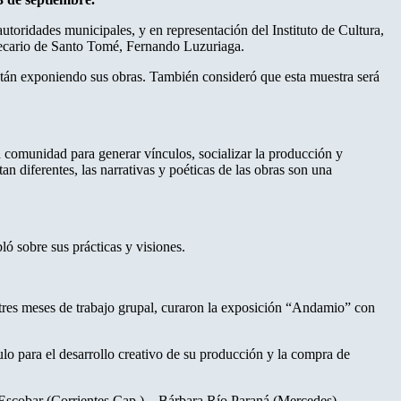
toridades municipales, y en representación del Instituto de Cultura,
 becario de Santo Tomé, Fernando Luzuriaga.
 están exponiendo sus obras. También consideró que esta muestra será
na comunidad para generar vínculos, socializar la producción y
an diferentes, las narrativas y poéticas de las obras son una
ló sobre sus prácticas y visiones.
de tres meses de trabajo grupal, curaron la exposición “Andamio” con
lo para el desarrollo creativo de su producción y la compra de
scobar (Corrientes Cap.) – Bárbara Río Paraná (Mercedes) –