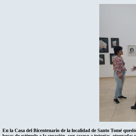
En la Casa del Bicentenario de la localidad de Santo Tomé quedó 
becas de estímulo a la creación -con acceso a tutorías- otorgadas 