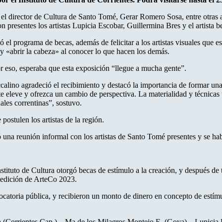
l director de Cultura de Santo Tomé, Gerar Romero Sosa, entre otras au
 presentes los artistas Lupicia Escobar, Guillermina Bres y el artista
ró el programa de becas, además de felicitar a los artistas visuales que
” y «abrir la cabeza» al conocer lo que hacen los demás.
 eso, esperaba que esta exposición “llegue a mucha gente”.
occalino agradeció el recibimiento y destacó la importancia de formar u
e eleve y ofrezca un cambio de perspectiva. La materialidad y técnicas t
les correntinas”, sostuvo.
ostulen los artistas de la región.
 una reunión informal con los artistas de Santo Tomé presentes y se hab
Instituto de Cultura otorgó becas de estímulo a la creación, y después 
la edición de ArteCo 2023.
catoria pública, y recibieron un monto de dinero en concepto de estímu
orrientes Cap.) – Ma de los Milagros Montejo E. (Goya) – Lupicia E