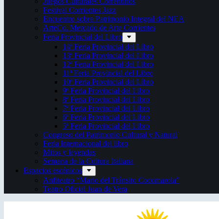
Juegos Culturales Correntinos
Festival Corrientes Jazz
Encuentro sobre Patrimonio Integral del NEA
ArteCo. Mercado de Arte Corrientes
Feria Provincial del Libro
14ª Feria Provincial del Libro
13ª Feria Provincial del Libro
12ª Feria Provincial del Libro
11ª Feria Provincial del Libro
10ª Feria Provincial del Libro
9ª Feria Provincial del Libro
8ª Feria Provincial del Libro
7ª Feria Provincial del Libro
6ª Feria Provincial del Libro
5ª Feria Provincial del Libro
Congreso del Patrimonio Cultural y Natural
Feria Internacional del libro
Mitos y leyendas
Semana de la Cultura Italiana
Espacios escénicos
Anfiteatro “Mario del Tránsito Cocomarola”
Teatro Oficial Juan de Vera