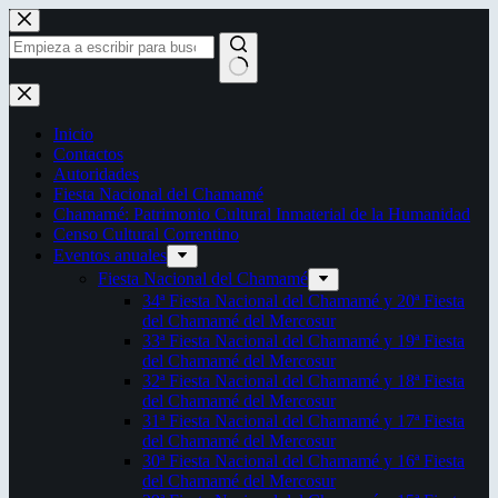
Saltar
al
contenido
Sin
resultados
Inicio
Contactos
Autoridades
Fiesta Nacional del Chamamé
Chamamé: Patrimonio Cultural Inmaterial de la Humanidad
Censo Cultural Correntino
Eventos anuales
Fiesta Nacional del Chamamé
34ª Fiesta Nacional del Chamamé y 20ª Fiesta
del Chamamé del Mercosur
33ª Fiesta Nacional del Chamamé y 19ª Fiesta
del Chamamé del Mercosur
32ª Fiesta Nacional del Chamamé y 18ª Fiesta
del Chamamé del Mercosur
31ª Fiesta Nacional del Chamamé y 17ª Fiesta
del Chamamé del Mercosur
30ª Fiesta Nacional del Chamamé y 16ª Fiesta
del Chamamé del Mercosur