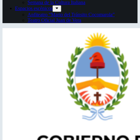
Semana de la Cultura Italiana
Espacios escénicos
Anfiteatro “Mario del Tránsito Cocomarola”
Teatro Oficial Juan de Vera