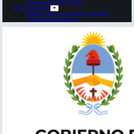
Semana de la Cultura Italiana
Espacios escénicos
Anfiteatro “Mario del Tránsito Cocomarola”
Teatro Oficial Juan de Vera