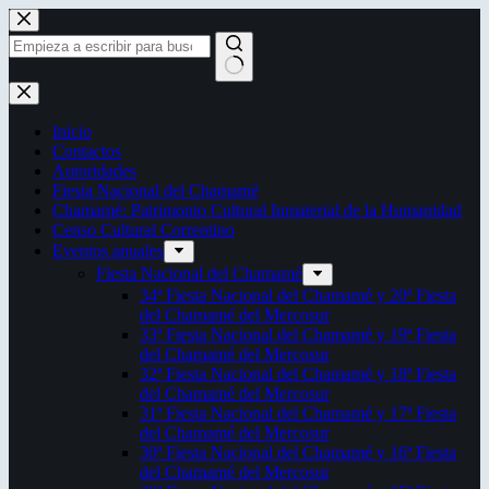
Saltar
al
contenido
Sin
resultados
Inicio
Contactos
Autoridades
Fiesta Nacional del Chamamé
Chamamé: Patrimonio Cultural Inmaterial de la Humanidad
Censo Cultural Correntino
Eventos anuales
Fiesta Nacional del Chamamé
34ª Fiesta Nacional del Chamamé y 20ª Fiesta
del Chamamé del Mercosur
33ª Fiesta Nacional del Chamamé y 19ª Fiesta
del Chamamé del Mercosur
32ª Fiesta Nacional del Chamamé y 18ª Fiesta
del Chamamé del Mercosur
31ª Fiesta Nacional del Chamamé y 17ª Fiesta
del Chamamé del Mercosur
30ª Fiesta Nacional del Chamamé y 16ª Fiesta
del Chamamé del Mercosur