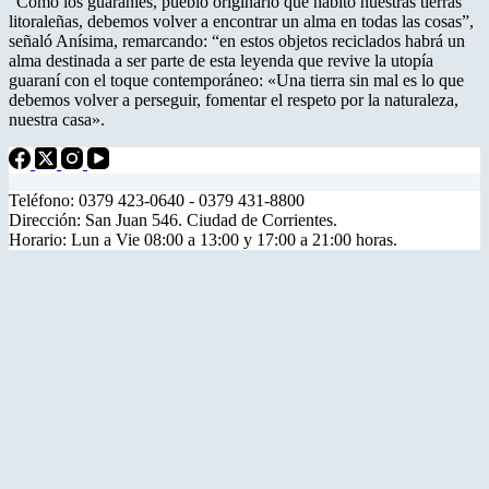
“Como los guaraníes, pueblo originario que habitó nuestras tierras
litoraleñas, debemos volver a encontrar un alma en todas las cosas”,
señaló Anísima, remarcando: “en estos objetos reciclados habrá un
alma destinada a ser parte de esta leyenda que revive la utopía
guaraní con el toque contemporáneo: «Una tierra sin mal es lo que
debemos volver a perseguir, fomentar el respeto por la naturaleza,
nuestra casa».
Teléfono: 0379 423-0640 - 0379 431-8800
Dirección: San Juan 546. Ciudad de Corrientes.
Horario: Lun a Vie 08:00 a 13:00 y 17:00 a 21:00 horas.