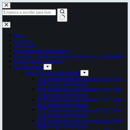
Saltar
al
contenido
Sin
resultados
Inicio
Contactos
Autoridades
Fiesta Nacional del Chamamé
Chamamé: Patrimonio Cultural Inmaterial de la Humanidad
Censo Cultural Correntino
Eventos anuales
Fiesta Nacional del Chamamé
34ª Fiesta Nacional del Chamamé y 20ª Fiesta
del Chamamé del Mercosur
33ª Fiesta Nacional del Chamamé y 19ª Fiesta
del Chamamé del Mercosur
32ª Fiesta Nacional del Chamamé y 18ª Fiesta
del Chamamé del Mercosur
31ª Fiesta Nacional del Chamamé y 17ª Fiesta
del Chamamé del Mercosur
30ª Fiesta Nacional del Chamamé y 16ª Fiesta
del Chamamé del Mercosur