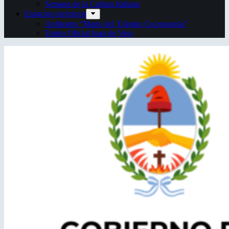
Semana de la Cultura Italiana
Espacios escénicos
Anfiteatro “Mario del Tránsito Cocomarola”
Teatro Oficial Juan de Vera