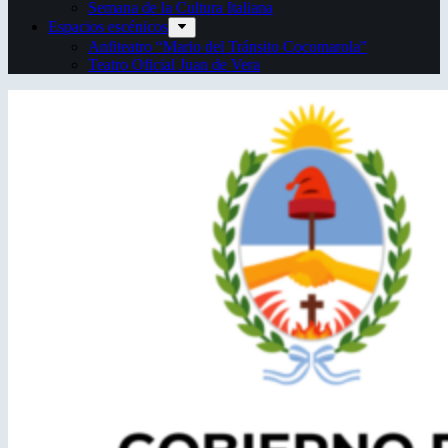
Semana de la Cultura Italiana
Espacios escénicos
Anfiteatro “Mario del Tránsito Cocomarola”
Teatro Oficial Juan de Vera