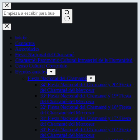
Saltar
al
contenido
Sin
resultados
Inicio
Contactos
Autoridades
Fiesta Nacional del Chamamé
Chamamé: Patrimonio Cultural Inmaterial de la Humanidad
Censo Cultural Correntino
Eventos anuales
Fiesta Nacional del Chamamé
34ª Fiesta Nacional del Chamamé y 20ª Fiesta
del Chamamé del Mercosur
33ª Fiesta Nacional del Chamamé y 19ª Fiesta
del Chamamé del Mercosur
32ª Fiesta Nacional del Chamamé y 18ª Fiesta
del Chamamé del Mercosur
31ª Fiesta Nacional del Chamamé y 17ª Fiesta
del Chamamé del Mercosur
30ª Fiesta Nacional del Chamamé y 16ª Fiesta
del Chamamé del Mercosur