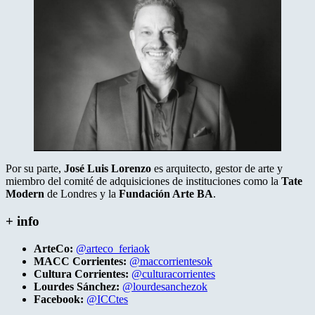
Por su parte,
José Luis Lorenzo
es arquitecto, gestor de arte y
miembro del comité de adquisiciones de instituciones como la
Tate
Modern
de Londres y la
Fundación Arte BA
.
+ info
ArteCo:
@arteco_feriaok
MACC Corrientes:
@maccorrientesok
Cultura Corrientes:
@culturacorrientes
Lourdes Sánchez:
@lourdesanchezok
Facebook:
@ICCtes