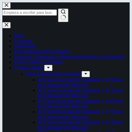
Saltar
al
contenido
Sin
resultados
Inicio
Contactos
Autoridades
Fiesta Nacional del Chamamé
Chamamé: Patrimonio Cultural Inmaterial de la Humanidad
Censo Cultural Correntino
Eventos anuales
Fiesta Nacional del Chamamé
34ª Fiesta Nacional del Chamamé y 20ª Fiesta
del Chamamé del Mercosur
33ª Fiesta Nacional del Chamamé y 19ª Fiesta
del Chamamé del Mercosur
32ª Fiesta Nacional del Chamamé y 18ª Fiesta
del Chamamé del Mercosur
31ª Fiesta Nacional del Chamamé y 17ª Fiesta
del Chamamé del Mercosur
30ª Fiesta Nacional del Chamamé y 16ª Fiesta
del Chamamé del Mercosur