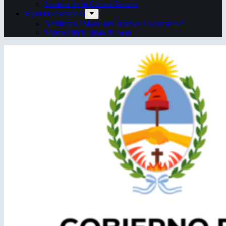
Semana de la Cultura Italiana
Espacios escénicos
Anfiteatro “Mario del Tránsito Cocomarola”
Teatro Oficial Juan de Vera