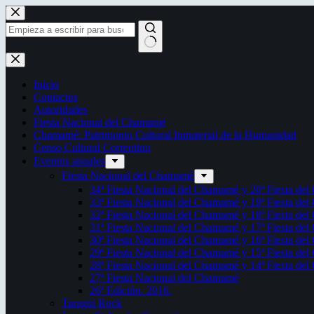
Saltar
al
contenido
Sin
resultados
Inicio
Contactos
Autoridades
Fiesta Nacional del Chamamé
Chamamé: Patrimonio Cultural Inmaterial de la Humanidad
Censo Cultural Correntino
Eventos anuales
Fiesta Nacional del Chamamé
34ª Fiesta Nacional del Chamamé y 20ª Fiesta de
33ª Fiesta Nacional del Chamamé y 19ª Fiesta de
32ª Fiesta Nacional del Chamamé y 18ª Fiesta de
31ª Fiesta Nacional del Chamamé y 17ª Fiesta de
30ª Fiesta Nacional del Chamamé y 16ª Fiesta de
29ª Fiesta Nacional del Chamamé y 15ª Fiesta de
28ª Fiesta Nacional del Chamamé y 14ª Fiesta de
27ª Fiesta Nacional del Chamamé
26ª Edición. 2016.
Taragüi Rock