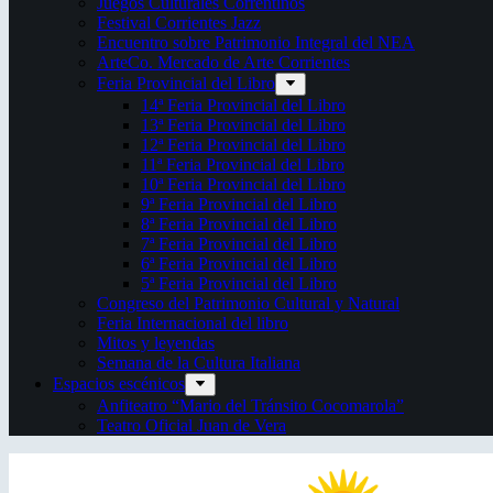
Juegos Culturales Correntinos
Festival Corrientes Jazz
Encuentro sobre Patrimonio Integral del NEA
ArteCo. Mercado de Arte Corrientes
Feria Provincial del Libro
14ª Feria Provincial del Libro
13ª Feria Provincial del Libro
12ª Feria Provincial del Libro
11ª Feria Provincial del Libro
10ª Feria Provincial del Libro
9ª Feria Provincial del Libro
8ª Feria Provincial del Libro
7ª Feria Provincial del Libro
6ª Feria Provincial del Libro
5ª Feria Provincial del Libro
Congreso del Patrimonio Cultural y Natural
Feria Internacional del libro
Mitos y leyendas
Semana de la Cultura Italiana
Espacios escénicos
Anfiteatro “Mario del Tránsito Cocomarola”
Teatro Oficial Juan de Vera