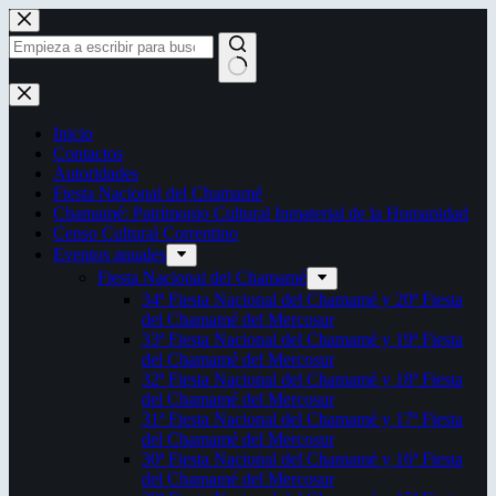
Saltar
al
contenido
Sin
resultados
Inicio
Contactos
Autoridades
Fiesta Nacional del Chamamé
Chamamé: Patrimonio Cultural Inmaterial de la Humanidad
Censo Cultural Correntino
Eventos anuales
Fiesta Nacional del Chamamé
34ª Fiesta Nacional del Chamamé y 20ª Fiesta
del Chamamé del Mercosur
33ª Fiesta Nacional del Chamamé y 19ª Fiesta
del Chamamé del Mercosur
32ª Fiesta Nacional del Chamamé y 18ª Fiesta
del Chamamé del Mercosur
31ª Fiesta Nacional del Chamamé y 17ª Fiesta
del Chamamé del Mercosur
30ª Fiesta Nacional del Chamamé y 16ª Fiesta
del Chamamé del Mercosur