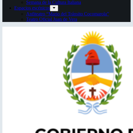
Semana de la Cultura Italiana
Espacios escénicos
Anfiteatro “Mario del Tránsito Cocomarola”
Teatro Oficial Juan de Vera