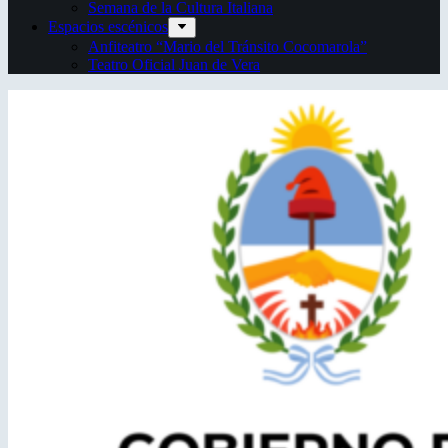
Semana de la Cultura Italiana
Espacios escénicos
Anfiteatro “Mario del Tránsito Cocomarola”
Teatro Oficial Juan de Vera