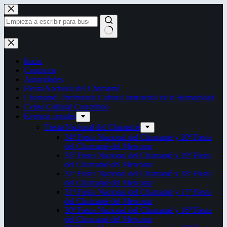
Saltar
al
contenido
Sin
resultados
Inicio
Contactos
Autoridades
Fiesta Nacional del Chamamé
Chamamé: Patrimonio Cultural Inmaterial de la Humanidad
Censo Cultural Correntino
Eventos anuales
Fiesta Nacional del Chamamé
34ª Fiesta Nacional del Chamamé y 20ª Fiesta
del Chamamé del Mercosur
33ª Fiesta Nacional del Chamamé y 19ª Fiesta
del Chamamé del Mercosur
32ª Fiesta Nacional del Chamamé y 18ª Fiesta
del Chamamé del Mercosur
31ª Fiesta Nacional del Chamamé y 17ª Fiesta
del Chamamé del Mercosur
30ª Fiesta Nacional del Chamamé y 16ª Fiesta
del Chamamé del Mercosur