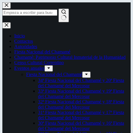
Saltar
al
contenido
Sin
resultados
Inicio
Contactos
Autoridades
Fiesta Nacional del Chamamé
Chamamé: Patrimonio Cultural Inmaterial de la Humanidad
Censo Cultural Correntino
Eventos anuales
Fiesta Nacional del Chamamé
34ª Fiesta Nacional del Chamamé y 20ª Fiesta
del Chamamé del Mercosur
33ª Fiesta Nacional del Chamamé y 19ª Fiesta
del Chamamé del Mercosur
32ª Fiesta Nacional del Chamamé y 18ª Fiesta
del Chamamé del Mercosur
31ª Fiesta Nacional del Chamamé y 17ª Fiesta
del Chamamé del Mercosur
30ª Fiesta Nacional del Chamamé y 16ª Fiesta
del Chamamé del Mercosur