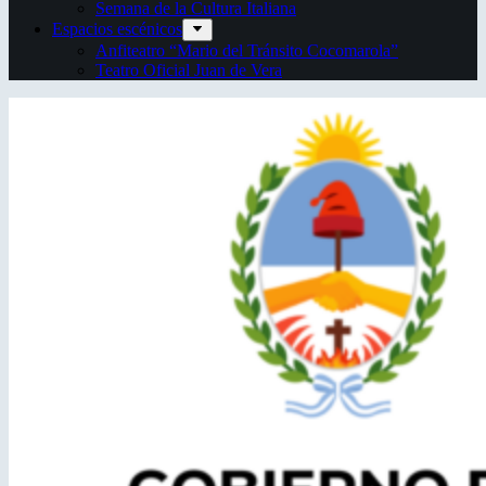
Semana de la Cultura Italiana
Espacios escénicos
Anfiteatro “Mario del Tránsito Cocomarola”
Teatro Oficial Juan de Vera