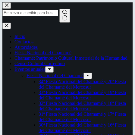
Saltar
al
contenido
Sin
resultados
Inicio
Contactos
Autoridades
Fiesta Nacional del Chamamé
Chamamé: Patrimonio Cultural Inmaterial de la Humanidad
Censo Cultural Correntino
Eventos anuales
Fiesta Nacional del Chamamé
34ª Fiesta Nacional del Chamamé y 20ª Fiesta
del Chamamé del Mercosur
33ª Fiesta Nacional del Chamamé y 19ª Fiesta
del Chamamé del Mercosur
32ª Fiesta Nacional del Chamamé y 18ª Fiesta
del Chamamé del Mercosur
31ª Fiesta Nacional del Chamamé y 17ª Fiesta
del Chamamé del Mercosur
30ª Fiesta Nacional del Chamamé y 16ª Fiesta
del Chamamé del Mercosur