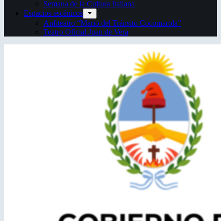
Semana de la Cultura Italiana
Espacios escénicos
Anfiteatro “Mario del Tránsito Cocomarola”
Teatro Oficial Juan de Vera