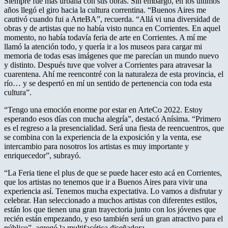
Siempre fue más urbana con sus obras. Sin embargo, en los últimos
años llegó el giro hacia la cultura correntina. “Buenos Aires me
cautivó cuando fui a ArteBA”, recuerda. “Allá vi una diversidad de
obras y de artistas que no había visto nunca en Corrientes. En aquel
momento, no había todavía feria de arte en Corrientes. A mí me
llamó la atención todo, y quería ir a los museos para cargar mi
memoria de todas esas imágenes que me parecían un mundo nuevo
y distinto. Después tuve que volver a Corrientes para atravesar la
cuarentena. Ahí me reencontré con la naturaleza de esta provincia, el
río… y se despertó en mí un sentido de pertenencia con toda esta
cultura”.
“Tengo una emoción enorme por estar en ArteCo 2022. Estoy
esperando esos días con mucha alegría”, destacó Anísima. “Primero
es el regreso a la presencialidad. Será una fiesta de reencuentros, que
se combina con la experiencia de la exposición y la venta, ese
intercambio para nosotros los artistas es muy importante y
enriquecedor”, subrayó.
“La Feria tiene el plus de que se puede hacer esto acá en Corrientes,
que los artistas no tenemos que ir a Buenos Aires para vivir una
experiencia así. Tenemos mucha expectativa. Lo vamos a disfrutar y
celebrar. Han seleccionado a muchos artistas con diferentes estilos,
están los que tienen una gran trayectoria junto con los jóvenes que
recién están empezando, y eso también será un gran atractivo para el
público”, agregó la multifacética diseñadora.