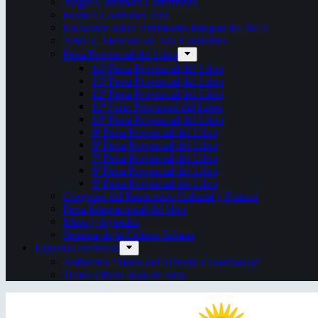
Juegos Culturales Correntinos
Festival Corrientes Jazz
Encuentro sobre Patrimonio Integral del NEA
ArteCo. Mercado de Arte Corrientes
Feria Provincial del Libro
14ª Feria Provincial del Libro
13ª Feria Provincial del Libro
12ª Feria Provincial del Libro
11ª Feria Provincial del Libro
10ª Feria Provincial del Libro
9ª Feria Provincial del Libro
8ª Feria Provincial del Libro
7ª Feria Provincial del Libro
6ª Feria Provincial del Libro
5ª Feria Provincial del Libro
Congreso del Patrimonio Cultural y Natural
Feria Internacional del libro
Mitos y leyendas
Semana de la Cultura Italiana
Espacios escénicos
Anfiteatro “Mario del Tránsito Cocomarola”
Teatro Oficial Juan de Vera