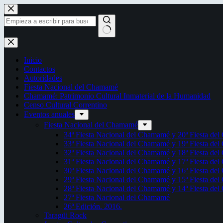
Saltar
al
contenido
Sin
resultados
Inicio
Contactos
Autoridades
Fiesta Nacional del Chamamé
Chamamé: Patrimonio Cultural Inmaterial de la Humanidad
Censo Cultural Correntino
Eventos anuales
Fiesta Nacional del Chamamé
34ª Fiesta Nacional del Chamamé y 20ª Fiesta de
33ª Fiesta Nacional del Chamamé y 19ª Fiesta de
32ª Fiesta Nacional del Chamamé y 18ª Fiesta de
31ª Fiesta Nacional del Chamamé y 17ª Fiesta de
30ª Fiesta Nacional del Chamamé y 16ª Fiesta de
29ª Fiesta Nacional del Chamamé y 15ª Fiesta de
28ª Fiesta Nacional del Chamamé y 14ª Fiesta de
27ª Fiesta Nacional del Chamamé
26ª Edición. 2016.
Taragüi Rock