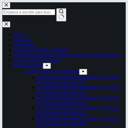
Saltar
al
contenido
Sin
resultados
Inicio
Contactos
Autoridades
Fiesta Nacional del Chamamé
Chamamé: Patrimonio Cultural Inmaterial de la Humanidad
Censo Cultural Correntino
Eventos anuales
Fiesta Nacional del Chamamé
34ª Fiesta Nacional del Chamamé y 20ª Fiesta
del Chamamé del Mercosur
33ª Fiesta Nacional del Chamamé y 19ª Fiesta
del Chamamé del Mercosur
32ª Fiesta Nacional del Chamamé y 18ª Fiesta
del Chamamé del Mercosur
31ª Fiesta Nacional del Chamamé y 17ª Fiesta
del Chamamé del Mercosur
30ª Fiesta Nacional del Chamamé y 16ª Fiesta
del Chamamé del Mercosur