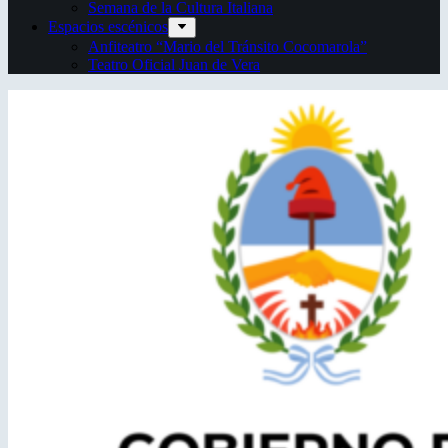
Semana de la Cultura Italiana
Espacios escénicos
Anfiteatro “Mario del Tránsito Cocomarola”
Teatro Oficial Juan de Vera