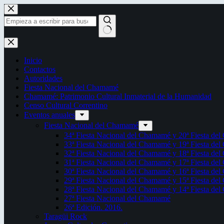
Saltar
al
contenido
Sin
resultados
Inicio
Contactos
Autoridades
Fiesta Nacional del Chamamé
Chamamé: Patrimonio Cultural Inmaterial de la Humanidad
Censo Cultural Correntino
Eventos anuales
Fiesta Nacional del Chamamé
34ª Fiesta Nacional del Chamamé y 20ª Fiesta de
33ª Fiesta Nacional del Chamamé y 19ª Fiesta de
32ª Fiesta Nacional del Chamamé y 18ª Fiesta de
31ª Fiesta Nacional del Chamamé y 17ª Fiesta de
30ª Fiesta Nacional del Chamamé y 16ª Fiesta de
29ª Fiesta Nacional del Chamamé y 15ª Fiesta de
28ª Fiesta Nacional del Chamamé y 14ª Fiesta de
27ª Fiesta Nacional del Chamamé
26ª Edición. 2016.
Taragüi Rock