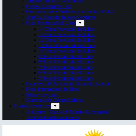
Juegos Culturales Correntinos
Festival Corrientes Jazz
Encuentro sobre Patrimonio Integral del NEA
ArteCo. Mercado de Arte Corrientes
Feria Provincial del Libro
14ª Feria Provincial del Libro
13ª Feria Provincial del Libro
12ª Feria Provincial del Libro
11ª Feria Provincial del Libro
10ª Feria Provincial del Libro
9ª Feria Provincial del Libro
8ª Feria Provincial del Libro
7ª Feria Provincial del Libro
6ª Feria Provincial del Libro
5ª Feria Provincial del Libro
Congreso del Patrimonio Cultural y Natural
Feria Internacional del libro
Mitos y leyendas
Semana de la Cultura Italiana
Espacios escénicos
Anfiteatro “Mario del Tránsito Cocomarola”
Teatro Oficial Juan de Vera