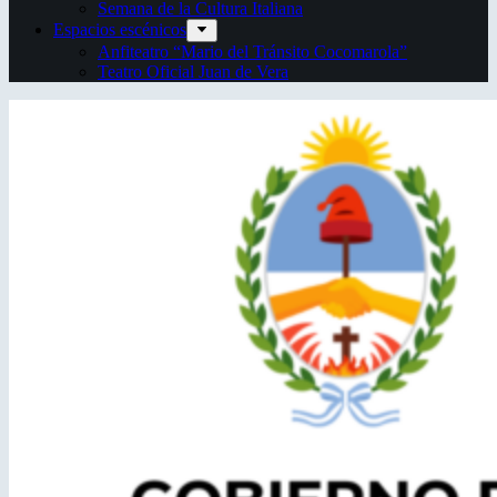
Semana de la Cultura Italiana
Espacios escénicos
Anfiteatro “Mario del Tránsito Cocomarola”
Teatro Oficial Juan de Vera