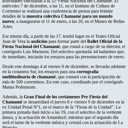
actividades vinculadas a la 32ª Fiesta Nacional del Chamamé. El
miércoles 7 de diciembre, a las 11, en el Instituto de Cultura de
Corrientes se realizará una conferencia de prensa para brindar
detalles de la
muestra colectiva
Chamamé para un mundo
nuevo
, a inaugurarse el 11 de enero, a las 20, en el Museo de Bellas
Artes.
Ese mismo día, a partir de las 17, tendrá lugar en el Teatro Oficial
Juan de Vera la
audición
para formar parte del
Ballet Oficial de la
Fiesta Nacional del Chamamé
, que estará a cargo de su director, el
coreógrafo Luis Marinoni. Del selectivo quedarán 44 bailarines que,
de inmediato, iniciarán los ensayos para las presentaciones de enero.
Desde este domingo 4 al viernes 9 de diciembre, se llevarán adelante
en la costanera Sur, los ensayos para una
coreografía
multitudinaria de chamamé
, que contará con la participación de
más de 500 correntinos. En este caso, coordinado por el coreógrafo
Matias Pedemonte.
Además, la
Gran Final de los certámenes Pre Fiesta del
Chamamé
se desarrollará el jueves 8 y viernes 9 de diciembre en la
ex Unidad Penal Nº1, en el marco de la “Fiesta de la Unidad”. La
primera jornada dará inicio a las 19, con el selectivo de la vertiente
danza, y la actuación de Amandayé; mientras que el segundo día
será el turno de la vertiente música y cerrará con la actuación de La
Pilarcita.