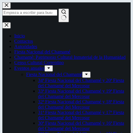
Saltar
al
contenido
Sin
resultados
Inicio
Contactos
Autoridades
Fiesta Nacional del Chamamé
Chamamé: Patrimonio Cultural Inmaterial de la Humanidad
Censo Cultural Correntino
Eventos anuales
Fiesta Nacional del Chamamé
34ª Fiesta Nacional del Chamamé y 20ª Fiesta
del Chamamé del Mercosur
33ª Fiesta Nacional del Chamamé y 19ª Fiesta
del Chamamé del Mercosur
32ª Fiesta Nacional del Chamamé y 18ª Fiesta
del Chamamé del Mercosur
31ª Fiesta Nacional del Chamamé y 17ª Fiesta
del Chamamé del Mercosur
30ª Fiesta Nacional del Chamamé y 16ª Fiesta
del Chamamé del Mercosur