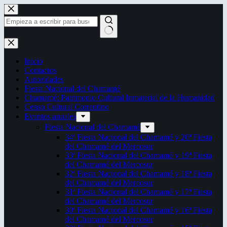
Saltar
al
contenido
Sin
resultados
Inicio
Contactos
Autoridades
Fiesta Nacional del Chamamé
Chamamé: Patrimonio Cultural Inmaterial de la Humanidad
Censo Cultural Correntino
Eventos anuales
Fiesta Nacional del Chamamé
34ª Fiesta Nacional del Chamamé y 20ª Fiesta
del Chamamé del Mercosur
33ª Fiesta Nacional del Chamamé y 19ª Fiesta
del Chamamé del Mercosur
32ª Fiesta Nacional del Chamamé y 18ª Fiesta
del Chamamé del Mercosur
31ª Fiesta Nacional del Chamamé y 17ª Fiesta
del Chamamé del Mercosur
30ª Fiesta Nacional del Chamamé y 16ª Fiesta
del Chamamé del Mercosur