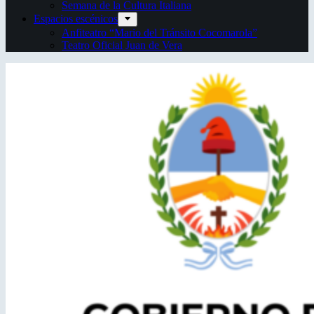
Semana de la Cultura Italiana
Espacios escénicos
Anfiteatro “Mario del Tránsito Cocomarola”
Teatro Oficial Juan de Vera