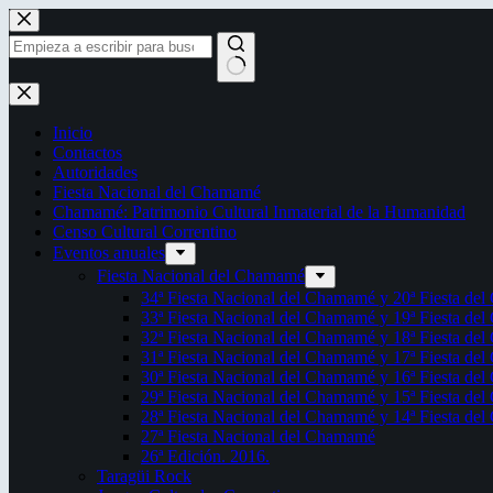
Saltar
al
contenido
Sin
resultados
Inicio
Contactos
Autoridades
Fiesta Nacional del Chamamé
Chamamé: Patrimonio Cultural Inmaterial de la Humanidad
Censo Cultural Correntino
Eventos anuales
Fiesta Nacional del Chamamé
34ª Fiesta Nacional del Chamamé y 20ª Fiesta de
33ª Fiesta Nacional del Chamamé y 19ª Fiesta de
32ª Fiesta Nacional del Chamamé y 18ª Fiesta de
31ª Fiesta Nacional del Chamamé y 17ª Fiesta de
30ª Fiesta Nacional del Chamamé y 16ª Fiesta de
29ª Fiesta Nacional del Chamamé y 15ª Fiesta de
28ª Fiesta Nacional del Chamamé y 14ª Fiesta de
27ª Fiesta Nacional del Chamamé
26ª Edición. 2016.
Taragüi Rock