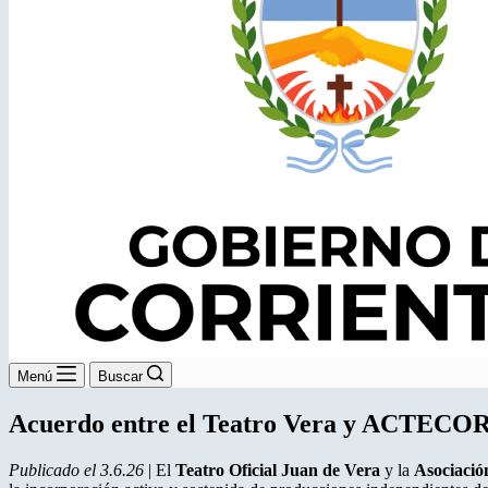
Menú
Buscar
Acuerdo entre el Teatro Vera y ACTECO
Publicado el 3.6.26
| El
Teatro Oficial Juan de Vera
y la
Asociació