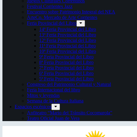
Juegos Culturales Correntinos
Festival Corrientes Jazz
Encuentro sobre Patrimonio Integral del NEA
ArteCo. Mercado de Arte Corrientes
Feria Provincial del Libro
14ª Feria Provincial del Libro
13ª Feria Provincial del Libro
12ª Feria Provincial del Libro
11ª Feria Provincial del Libro
10ª Feria Provincial del Libro
9ª Feria Provincial del Libro
8ª Feria Provincial del Libro
7ª Feria Provincial del Libro
6ª Feria Provincial del Libro
5ª Feria Provincial del Libro
Congreso del Patrimonio Cultural y Natural
Feria Internacional del libro
Mitos y leyendas
Semana de la Cultura Italiana
Espacios escénicos
Anfiteatro “Mario del Tránsito Cocomarola”
Teatro Oficial Juan de Vera