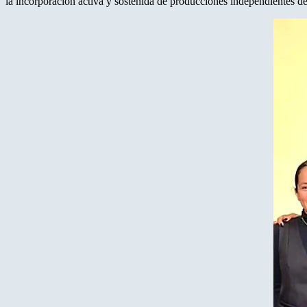
la incorporación activa y sostenida de producciones independientes de