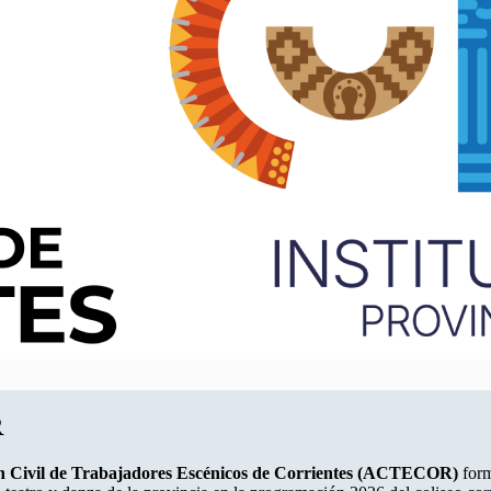
R
n Civil de Trabajadores Escénicos de Corrientes (ACTECOR)
form