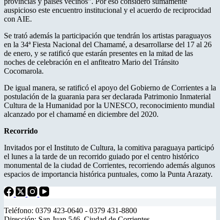
provincias y países vecinos”. Por eso consideró sumamente
auspicioso este encuentro institucional y el acuerdo de reciprocidad
con AIE.
Se trató además la participación que tendrán los artistas paraguayos
en la 34ª Fiesta Nacional del Chamamé, a desarrollarse del 17 al 26
de enero, y se ratificó que estarán presentes en la mitad de las
noches de celebración en el anfiteatro Mario del Tránsito
Cocomarola.
De igual manera, se ratificó el apoyo del Gobierno de Corrientes a la
postulación de la guarania para ser declarada Patrimonio Inmaterial
Cultura de la Humanidad por la UNESCO, reconocimiento mundial
alcanzado por el chamamé en diciembre del 2020.
Recorrido
Invitados por el Instituto de Cultura, la comitiva paraguaya participó
el lunes a la tarde de un recorrido guiado por el centro histórico
monumental de la ciudad de Corrientes, recorriendo además algunos
espacios de importancia histórica puntuales, como la Punta Arazaty.
Teléfono: 0379 423-0640 - 0379 431-8800
Dirección: San Juan 546. Ciudad de Corrientes.