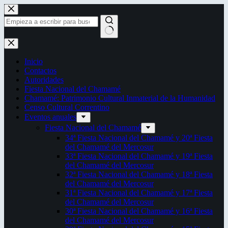
Saltar
al
contenido
Sin
resultados
Inicio
Contactos
Autoridades
Fiesta Nacional del Chamamé
Chamamé: Patrimonio Cultural Inmaterial de la Humanidad
Censo Cultural Correntino
Eventos anuales
Fiesta Nacional del Chamamé
34ª Fiesta Nacional del Chamamé y 20ª Fiesta
del Chamamé del Mercosur
33ª Fiesta Nacional del Chamamé y 19ª Fiesta
del Chamamé del Mercosur
32ª Fiesta Nacional del Chamamé y 18ª Fiesta
del Chamamé del Mercosur
31ª Fiesta Nacional del Chamamé y 17ª Fiesta
del Chamamé del Mercosur
30ª Fiesta Nacional del Chamamé y 16ª Fiesta
del Chamamé del Mercosur