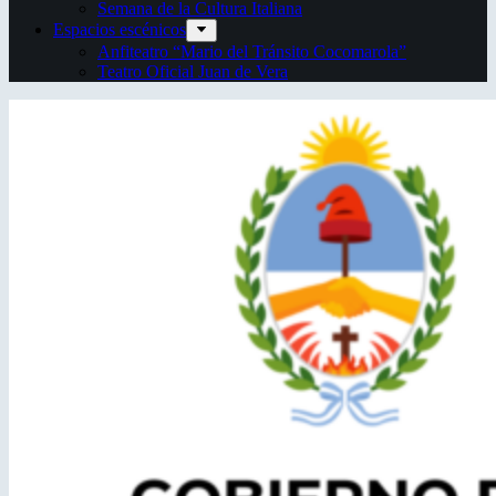
Semana de la Cultura Italiana
Espacios escénicos
Anfiteatro “Mario del Tránsito Cocomarola”
Teatro Oficial Juan de Vera