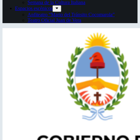
Semana de la Cultura Italiana
Espacios escénicos
Anfiteatro “Mario del Tránsito Cocomarola”
Teatro Oficial Juan de Vera