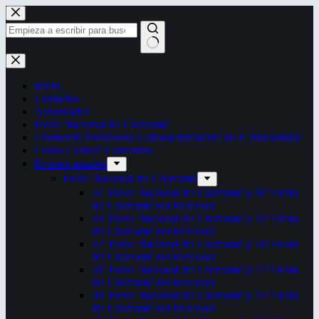
Saltar
al
contenido
Sin
resultados
Inicio
Contactos
Autoridades
Fiesta Nacional del Chamamé
Chamamé: Patrimonio Cultural Inmaterial de la Humanidad
Censo Cultural Correntino
Eventos anuales
Fiesta Nacional del Chamamé
34ª Fiesta Nacional del Chamamé y 20ª Fiesta
del Chamamé del Mercosur
33ª Fiesta Nacional del Chamamé y 19ª Fiesta
del Chamamé del Mercosur
32ª Fiesta Nacional del Chamamé y 18ª Fiesta
del Chamamé del Mercosur
31ª Fiesta Nacional del Chamamé y 17ª Fiesta
del Chamamé del Mercosur
30ª Fiesta Nacional del Chamamé y 16ª Fiesta
del Chamamé del Mercosur