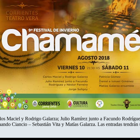
rlos Maciel y Rodrigo Galarza; Julio Ramírez junto a Facundo Rodríguez 
ando Ciancio – Sebastián Vita y Matías Galarza. Las entradas tendrán 