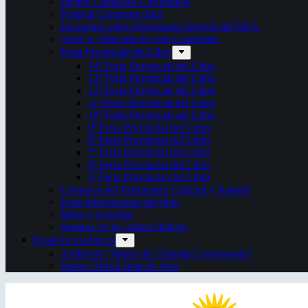
Juegos Culturales Correntinos
Festival Corrientes Jazz
Encuentro sobre Patrimonio Integral del NEA
ArteCo. Mercado de Arte Corrientes
Feria Provincial del Libro
14ª Feria Provincial del Libro
13ª Feria Provincial del Libro
12ª Feria Provincial del Libro
11ª Feria Provincial del Libro
10ª Feria Provincial del Libro
9ª Feria Provincial del Libro
8ª Feria Provincial del Libro
7ª Feria Provincial del Libro
6ª Feria Provincial del Libro
5ª Feria Provincial del Libro
Congreso del Patrimonio Cultural y Natural
Feria Internacional del libro
Mitos y leyendas
Semana de la Cultura Italiana
Espacios escénicos
Anfiteatro “Mario del Tránsito Cocomarola”
Teatro Oficial Juan de Vera