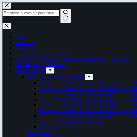
Saltar
al
contenido
Sin
resultados
Inicio
Contactos
Autoridades
Fiesta Nacional del Chamamé
Chamamé: Patrimonio Cultural Inmaterial de la Humanidad
Censo Cultural Correntino
Eventos anuales
Fiesta Nacional del Chamamé
34ª Fiesta Nacional del Chamamé y 20ª Fiesta de
33ª Fiesta Nacional del Chamamé y 19ª Fiesta de
32ª Fiesta Nacional del Chamamé y 18ª Fiesta de
31ª Fiesta Nacional del Chamamé y 17ª Fiesta de
30ª Fiesta Nacional del Chamamé y 16ª Fiesta de
29ª Fiesta Nacional del Chamamé y 15ª Fiesta de
28ª Fiesta Nacional del Chamamé y 14ª Fiesta de
27ª Fiesta Nacional del Chamamé
26ª Edición. 2016.
Taragüi Rock