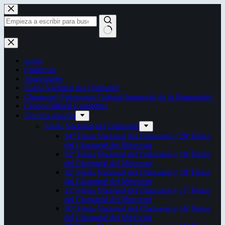
Saltar
al
contenido
Sin
resultados
Inicio
Contactos
Autoridades
Fiesta Nacional del Chamamé
Chamamé: Patrimonio Cultural Inmaterial de la Humanidad
Censo Cultural Correntino
Eventos anuales
Fiesta Nacional del Chamamé
34ª Fiesta Nacional del Chamamé y 20ª Fiesta
del Chamamé del Mercosur
33ª Fiesta Nacional del Chamamé y 19ª Fiesta
del Chamamé del Mercosur
32ª Fiesta Nacional del Chamamé y 18ª Fiesta
del Chamamé del Mercosur
31ª Fiesta Nacional del Chamamé y 17ª Fiesta
del Chamamé del Mercosur
30ª Fiesta Nacional del Chamamé y 16ª Fiesta
del Chamamé del Mercosur