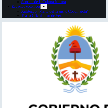
Semana de la Cultura Italiana
Espacios escénicos
Anfiteatro “Mario del Tránsito Cocomarola”
Teatro Oficial Juan de Vera