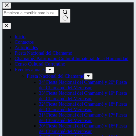
Saltar
al
contenido
Sin
resultados
Inicio
Contactos
Autoridades
Fiesta Nacional del Chamamé
Chamamé: Patrimonio Cultural Inmaterial de la Humanidad
Censo Cultural Correntino
Eventos anuales
Fiesta Nacional del Chamamé
34ª Fiesta Nacional del Chamamé y 20ª Fiesta
del Chamamé del Mercosur
33ª Fiesta Nacional del Chamamé y 19ª Fiesta
del Chamamé del Mercosur
32ª Fiesta Nacional del Chamamé y 18ª Fiesta
del Chamamé del Mercosur
31ª Fiesta Nacional del Chamamé y 17ª Fiesta
del Chamamé del Mercosur
30ª Fiesta Nacional del Chamamé y 16ª Fiesta
del Chamamé del Mercosur