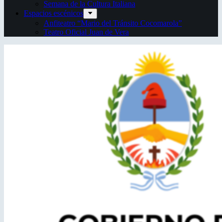
Semana de la Cultura Italiana
Espacios escénicos
Anfiteatro “Mario del Tránsito Cocomarola”
Teatro Oficial Juan de Vera