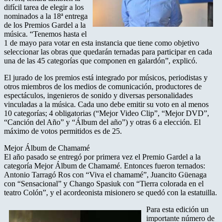
difícil tarea de elegir a los
nominados a la 18ª entrega
de los Premios Gardel a la
música. “Tenemos hasta el
1 de mayo para votar en esta instancia que tiene como objetivo
seleccionar las obras que quedarán ternadas para participar en cada
una de las 45 categorías que componen en galardón”, explicó.
El jurado de los premios está integrado por músicos, periodistas y
otros miembros de los medios de comunicación, productores de
espectáculos, ingenieros de sonido y diversas personalidades
vinculadas a la música. Cada uno debe emitir su voto en al menos
10 categorías; 4 obligatorias (“Mejor Video Clip”, “Mejor DVD”,
“Canción del Año” y “Álbum del año”) y otras 6 a elección. El
máximo de votos permitidos es de 25.
Mejor Álbum de Chamamé
El año pasado se entregó por primera vez el Premio Gardel a la
categoría Mejor Álbum de Chamamé. Entonces fueron ternados:
Antonio Tarragó Ros con “Viva el chamamé”, Juancito Güenaga
con “Sensacional” y Chango Spasiuk con “Tierra colorada en el
teatro Colón”, y el acordeonista misionero se quedó con la estatuilla.
Para esta edición un
importante número de