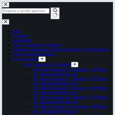
Saltar
al
contenido
Sin
resultados
Inicio
Contactos
Autoridades
Fiesta Nacional del Chamamé
Chamamé: Patrimonio Cultural Inmaterial de la Humanidad
Censo Cultural Correntino
Eventos anuales
Fiesta Nacional del Chamamé
34ª Fiesta Nacional del Chamamé y 20ª Fiesta
del Chamamé del Mercosur
33ª Fiesta Nacional del Chamamé y 19ª Fiesta
del Chamamé del Mercosur
32ª Fiesta Nacional del Chamamé y 18ª Fiesta
del Chamamé del Mercosur
31ª Fiesta Nacional del Chamamé y 17ª Fiesta
del Chamamé del Mercosur
30ª Fiesta Nacional del Chamamé y 16ª Fiesta
del Chamamé del Mercosur