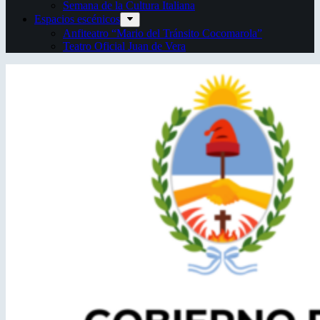
Semana de la Cultura Italiana
Espacios escénicos
Anfiteatro “Mario del Tránsito Cocomarola”
Teatro Oficial Juan de Vera