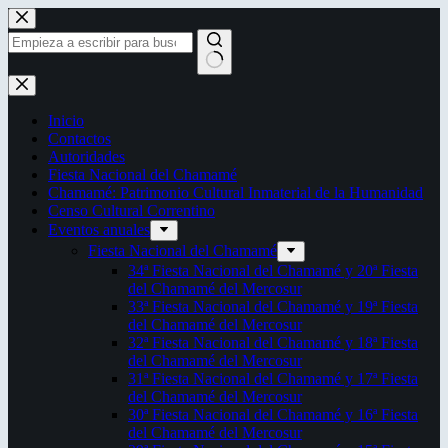
Saltar
al
contenido
Sin
resultados
Inicio
Contactos
Autoridades
Fiesta Nacional del Chamamé
Chamamé: Patrimonio Cultural Inmaterial de la Humanidad
Censo Cultural Correntino
Eventos anuales
Fiesta Nacional del Chamamé
34ª Fiesta Nacional del Chamamé y 20ª Fiesta
del Chamamé del Mercosur
33ª Fiesta Nacional del Chamamé y 19ª Fiesta
del Chamamé del Mercosur
32ª Fiesta Nacional del Chamamé y 18ª Fiesta
del Chamamé del Mercosur
31ª Fiesta Nacional del Chamamé y 17ª Fiesta
del Chamamé del Mercosur
30ª Fiesta Nacional del Chamamé y 16ª Fiesta
del Chamamé del Mercosur