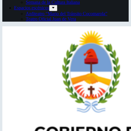
Semana de la Cultura Italiana
Espacios escénicos
Anfiteatro “Mario del Tránsito Cocomarola”
Teatro Oficial Juan de Vera