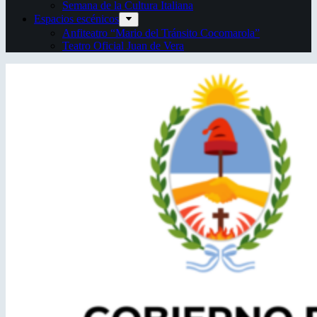
Semana de la Cultura Italiana
Espacios escénicos
Anfiteatro “Mario del Tránsito Cocomarola”
Teatro Oficial Juan de Vera