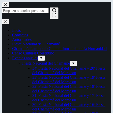
Saltar
al
contenido
Sin
resultados
Inicio
Contactos
Autoridades
Fiesta Nacional del Chamamé
Chamamé: Patrimonio Cultural Inmaterial de la Humanidad
Censo Cultural Correntino
Eventos anuales
Fiesta Nacional del Chamamé
34ª Fiesta Nacional del Chamamé y 20ª Fiesta
del Chamamé del Mercosur
33ª Fiesta Nacional del Chamamé y 19ª Fiesta
del Chamamé del Mercosur
32ª Fiesta Nacional del Chamamé y 18ª Fiesta
del Chamamé del Mercosur
31ª Fiesta Nacional del Chamamé y 17ª Fiesta
del Chamamé del Mercosur
30ª Fiesta Nacional del Chamamé y 16ª Fiesta
del Chamamé del Mercosur