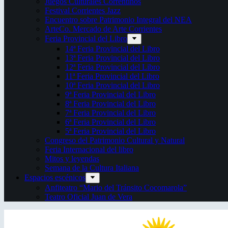
Juegos Culturales Correntinos
Festival Corrientes Jazz
Encuentro sobre Patrimonio Integral del NEA
ArteCo. Mercado de Arte Corrientes
Feria Provincial del Libro
14ª Feria Provincial del Libro
13ª Feria Provincial del Libro
12ª Feria Provincial del Libro
11ª Feria Provincial del Libro
10ª Feria Provincial del Libro
9ª Feria Provincial del Libro
8ª Feria Provincial del Libro
7ª Feria Provincial del Libro
6ª Feria Provincial del Libro
5ª Feria Provincial del Libro
Congreso del Patrimonio Cultural y Natural
Feria Internacional del libro
Mitos y leyendas
Semana de la Cultura Italiana
Espacios escénicos
Anfiteatro “Mario del Tránsito Cocomarola”
Teatro Oficial Juan de Vera