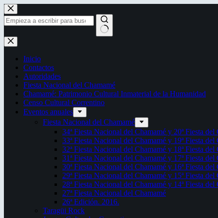
Saltar
al
contenido
Sin
resultados
Inicio
Contactos
Autoridades
Fiesta Nacional del Chamamé
Chamamé: Patrimonio Cultural Inmaterial de la Humanidad
Censo Cultural Correntino
Eventos anuales
Fiesta Nacional del Chamamé
34ª Fiesta Nacional del Chamamé y 20ª Fiesta de
33ª Fiesta Nacional del Chamamé y 19ª Fiesta de
32ª Fiesta Nacional del Chamamé y 18ª Fiesta de
31ª Fiesta Nacional del Chamamé y 17ª Fiesta de
30ª Fiesta Nacional del Chamamé y 16ª Fiesta de
29ª Fiesta Nacional del Chamamé y 15ª Fiesta de
28ª Fiesta Nacional del Chamamé y 14ª Fiesta de
27ª Fiesta Nacional del Chamamé
26ª Edición. 2016.
Taragüi Rock