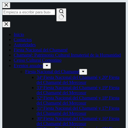
Saltar
al
contenido
Sin
resultados
Inicio
Contactos
Autoridades
Fiesta Nacional del Chamamé
Chamamé: Patrimonio Cultural Inmaterial de la Humanidad
Censo Cultural Correntino
Eventos anuales
Fiesta Nacional del Chamamé
34ª Fiesta Nacional del Chamamé y 20ª Fiesta
del Chamamé del Mercosur
33ª Fiesta Nacional del Chamamé y 19ª Fiesta
del Chamamé del Mercosur
32ª Fiesta Nacional del Chamamé y 18ª Fiesta
del Chamamé del Mercosur
31ª Fiesta Nacional del Chamamé y 17ª Fiesta
del Chamamé del Mercosur
30ª Fiesta Nacional del Chamamé y 16ª Fiesta
del Chamamé del Mercosur