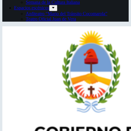
Semana de la Cultura Italiana
Espacios escénicos
Anfiteatro “Mario del Tránsito Cocomarola”
Teatro Oficial Juan de Vera