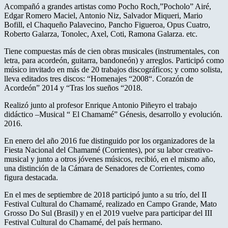
Acompañó a grandes artistas como Pocho Roch,”Pocholo” Airé,
Edgar Romero Maciel, Antonio Niz, Salvador Miqueri, Mario
Bofill, el Chaqueño Palavecino, Pancho Figueroa, Opus Cuatro,
Roberto Galarza, Tonolec, Axel, Coti, Ramona Galarza. etc.
Tiene compuestas más de cien obras musicales (instrumentales, con
letra, para acordeón, guitarra, bandoneón) y arreglos. Participó como
músico invitado en más de 20 trabajos discográficos; y como solista,
lleva editados tres discos: “Homenajes “2008“. Corazón de
Acordeón” 2014 y “Tras los sueños “2018.
Realizó junto al profesor Enrique Antonio Piñeyro el trabajo
didáctico –Musical “ El Chamamé” Génesis, desarrollo y evolución.
2016.
En enero del año 2016 fue distinguido por los organizadores de la
Fiesta Nacional del Chamamé (Corrientes), por su labor creativo-
musical y junto a otros jóvenes músicos, recibió, en el mismo año,
una distinción de la Cámara de Senadores de Corrientes, como
figura destacada.
En el mes de septiembre de 2018 participó junto a su trío, del II
Festival Cultural do Chamamé, realizado en Campo Grande, Mato
Grosso Do Sul (Brasil) y en el 2019 vuelve para participar del III
Festival Cultural do Chamamé, del país hermano.