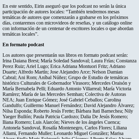
En este sentido, Eirin aseguró que los podcast no serán la única
participación de autores locales: “También tendremos mesas
temáticas de autores que comenzarán a grabarse en los próximos
días, contaremos con microvideos de reseñas, y un catálogo online
con información de un centenar de escritores locales o que abordan
temáticas locales”.
En formato podcast
Los autores que presentarán sus libros en formato podcast serán:
Irina Daiana Brest; María Soledad Sandoval; Laura Frías; Constanza
Perez Ruiz; Ariel Lugo; Erica Adriana Montuori Fritz; Adriano
Duarte; Alfredo Martín; Jose Alejandro Arce; Nelson Damian
Cabral; Ani Rom; Aníbal Núñez; Grupo de Estudio de temáticas
histórico Culturales de Gobernador Virasoro; Mercedes Oraisón y
María Bernabela Pelli; Eduardo Antonio Villarreal; María Victoria
Ramírez; María de las Mercedes Semhan; Colectiva de Autoras
NEA; Juan Enrique Gómez; José Gabriel Ceballos; Carolina
Gandulfo; Guillermo Manuel Fernández; David Alejandro Álvarez;
Nilsa Esponda; Roberto Jesús Frette; Bárbara Itati Barnechea; Nily
Yaeger Bullón; Paula Patricia Cardozo; Dalia De Jesús Romero;
Iliana Romero; Luis Alarcón; Nieves de los ángeles Cuenca;
Antonela Sandoval, Rosalía Montenegro, Carlos Flores; Liliana
Allami, Fernando Muller; Leonardo Miguel González; Marisa
Alvez; Stella Maris Folguerá; Julio Cáceres; Alberto Salas; Alvaro