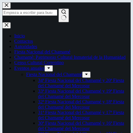
Saltar
al
contenido
Sin
resultados
Inicio
Contactos
Autoridades
Fiesta Nacional del Chamamé
Chamamé: Patrimonio Cultural Inmaterial de la Humanidad
Censo Cultural Correntino
Eventos anuales
Fiesta Nacional del Chamamé
34ª Fiesta Nacional del Chamamé y 20ª Fiesta
del Chamamé del Mercosur
33ª Fiesta Nacional del Chamamé y 19ª Fiesta
del Chamamé del Mercosur
32ª Fiesta Nacional del Chamamé y 18ª Fiesta
del Chamamé del Mercosur
31ª Fiesta Nacional del Chamamé y 17ª Fiesta
del Chamamé del Mercosur
30ª Fiesta Nacional del Chamamé y 16ª Fiesta
del Chamamé del Mercosur