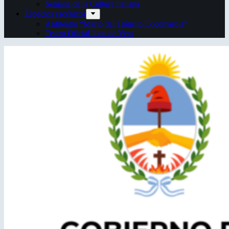
Semana de la Cultura Italiana
Espacios escénicos
Anfiteatro “Mario del Tránsito Cocomarola”
Teatro Oficial Juan de Vera