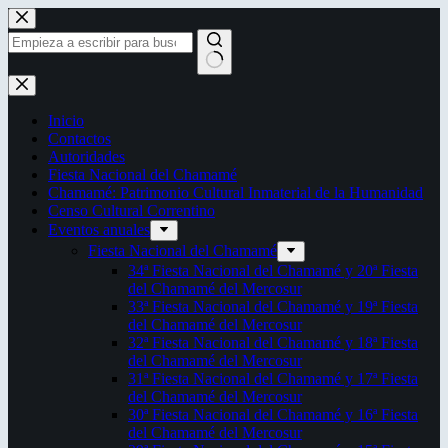
Saltar
al
contenido
Sin
resultados
Inicio
Contactos
Autoridades
Fiesta Nacional del Chamamé
Chamamé: Patrimonio Cultural Inmaterial de la Humanidad
Censo Cultural Correntino
Eventos anuales
Fiesta Nacional del Chamamé
34ª Fiesta Nacional del Chamamé y 20ª Fiesta
del Chamamé del Mercosur
33ª Fiesta Nacional del Chamamé y 19ª Fiesta
del Chamamé del Mercosur
32ª Fiesta Nacional del Chamamé y 18ª Fiesta
del Chamamé del Mercosur
31ª Fiesta Nacional del Chamamé y 17ª Fiesta
del Chamamé del Mercosur
30ª Fiesta Nacional del Chamamé y 16ª Fiesta
del Chamamé del Mercosur