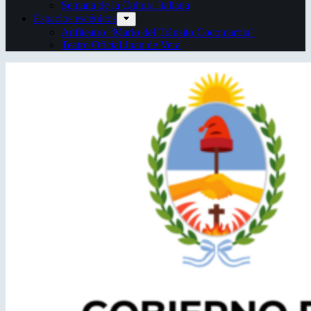
Semana de la Cultura Italiana
Espacios escénicos
Anfiteatro “Mario del Tránsito Cocomarola”
Teatro Oficial Juan de Vera