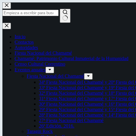
Saltar
al
contenido
Sin
resultados
Inicio
Contactos
Autoridades
Fiesta Nacional del Chamamé
Chamamé: Patrimonio Cultural Inmaterial de la Humanidad
Censo Cultural Correntino
Eventos anuales
Fiesta Nacional del Chamamé
34ª Fiesta Nacional del Chamamé y 20ª Fiesta de
33ª Fiesta Nacional del Chamamé y 19ª Fiesta de
32ª Fiesta Nacional del Chamamé y 18ª Fiesta de
31ª Fiesta Nacional del Chamamé y 17ª Fiesta de
30ª Fiesta Nacional del Chamamé y 16ª Fiesta de
29ª Fiesta Nacional del Chamamé y 15ª Fiesta de
28ª Fiesta Nacional del Chamamé y 14ª Fiesta de
27ª Fiesta Nacional del Chamamé
26ª Edición. 2016.
Taragüi Rock