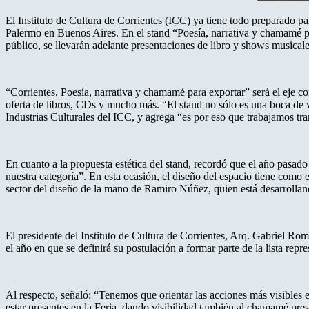
El Instituto de Cultura de Corrientes (ICC) ya tiene todo preparado para
Palermo en Buenos Aires. En el stand “Poesía, narrativa y chamamé para
público, se llevarán adelante presentaciones de libro y shows musicale
“Corrientes. Poesía, narrativa y chamamé para exportar” será el eje con
oferta de libros, CDs y mucho más. “El stand no sólo es una boca de ve
Industrias Culturales del ICC, y agrega “es por eso que trabajamos tr
En cuanto a la propuesta estética del stand, recordó que el año pasa
nuestra categoría”. En esta ocasión, el diseño del espacio tiene como 
sector del diseño de la mano de Ramiro Núñez, quien está desarrolland
El presidente del Instituto de Cultura de Corrientes, Arq. Gabriel Ro
el año en que se definirá su postulación a formar parte de la lista re
Al respecto, señaló: “Tenemos que orientar las acciones más visibles 
estar presentes en la Feria, dando visibilidad también al chamamé prese