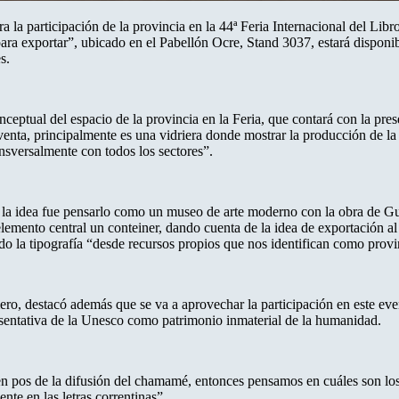
 la participación de la provincia en la 44ª Feria Internacional del Libro,
 exportar”, ubicado en el Pabellón Ocre, Stand 3037, estará disponible 
s.
ceptual del espacio de la provincia en la Feria, que contará con la prese
nta, principalmente es una vidriera donde mostrar la producción de la c
ansversalmente con todos los sectores”.
do la idea fue pensarlo como un museo de arte moderno con la obra de G
elemento central un conteiner, dando cuenta de la idea de exportación al
o la tipografía “desde recursos propios que nos identifican como provi
mero, destacó además que se va a aprovechar la participación en este ev
presentativa de la Unesco como patrimonio inmaterial de la humanidad.
en pos de la difusión del chamamé, entonces pensamos en cuáles son los 
nte en las letras correntinas”.