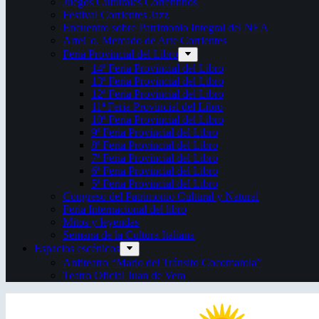
Juegos Culturales Correntinos
Festival Corrientes Jazz
Encuentro sobre Patrimonio Integral del NEA
ArteCo. Mercado de Arte Corrientes
Feria Provincial del Libro
14ª Feria Provincial del Libro
13ª Feria Provincial del Libro
12ª Feria Provincial del Libro
11ª Feria Provincial del Libro
10ª Feria Provincial del Libro
9ª Feria Provincial del Libro
8ª Feria Provincial del Libro
7ª Feria Provincial del Libro
6ª Feria Provincial del Libro
5ª Feria Provincial del Libro
Congreso del Patrimonio Cultural y Natural
Feria Internacional del libro
Mitos y leyendas
Semana de la Cultura Italiana
Espacios escénicos
Anfiteatro “Mario del Tránsito Cocomarola”
Teatro Oficial Juan de Vera