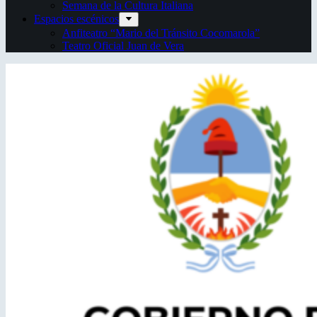
Semana de la Cultura Italiana
Espacios escénicos
Anfiteatro “Mario del Tránsito Cocomarola”
Teatro Oficial Juan de Vera