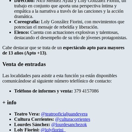
Dirección:
Nico Méndez Ayala y Loly González Fiorini, un
trabajo en conjunto que aporta una perspectiva íntima y
empática a la narrativa a través de las canciones y la acción
dramática.
Coreografía:
Loly González Fiorini, con movimientos que
potencian el mensaje de rebeldía y liberación.
Elenco:
Cuenta con actuaciones explosivas y talentosas,
destacando el desempeño de su trío de jóvenes protagonistas.
Cabe destacar que se trata de un
espectáculo apto para mayores
de 13 años (Apto +13)
.
Venta de entradas
Las localidades para asistir a esta función ya están disponibles
comunicándose al siguiente número telefónico de contacto:
Teléfono de informes y venta:
379 4157086
+ info
Teatro Vera:
@teatrooficialjuandevera
Cultura Corrientes:
@culturacorrientes
Lourdes Sánchez:
@lourdesanchezok
Loly Fiorini:
@lolyfiorini_