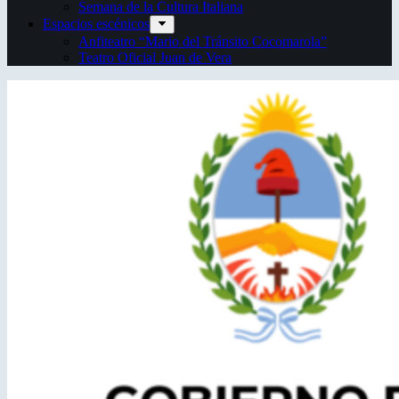
Semana de la Cultura Italiana
Espacios escénicos
Anfiteatro “Mario del Tránsito Cocomarola”
Teatro Oficial Juan de Vera