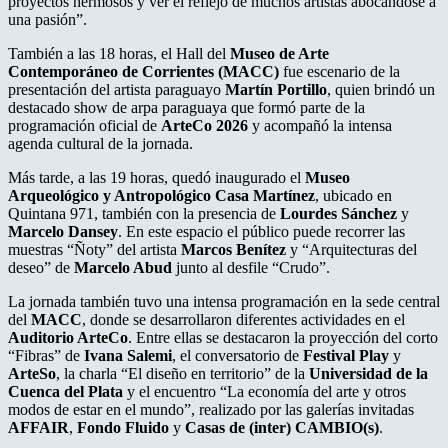
proyectos hermosos y ver el reflejo de muchos artistas abocándose a
una pasión”.
También a las 18 horas, el Hall del
Museo de Arte
Contemporáneo de Corrientes (MACC)
fue escenario de la
presentación del artista paraguayo
Martín Portillo
, quien brindó un
destacado show de arpa paraguaya que formó parte de la
programación oficial de
ArteCo 2026
y acompañó la intensa
agenda cultural de la jornada.
Más tarde, a las 19 horas, quedó inaugurado el
Museo
Arqueológico y Antropológico Casa Martínez
, ubicado en
Quintana 971, también con la presencia de
Lourdes Sánchez
y
Marcelo Dansey
. En este espacio el público puede recorrer las
muestras “Ñoty” del artista
Marcos Benítez
y “Arquitecturas del
deseo” de
Marcelo Abud
junto al desfile “Crudo”.
La jornada también tuvo una intensa programación en la sede central
del
MACC
, donde se desarrollaron diferentes actividades en el
Auditorio ArteCo
. Entre ellas se destacaron la proyección del corto
“Fibras” de
Ivana Salemi
, el conversatorio de
Festival Play
y
ArteSo
, la charla “El diseño en territorio” de la
Universidad de la
Cuenca del Plata
y el encuentro “La economía del arte y otros
modos de estar en el mundo”, realizado por las galerías invitadas
AFFAIR
,
Fondo Fluido
y
Casas de (inter) CAMBIO(s)
.