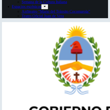
Semana de la Cultura Italiana
Espacios escénicos
Anfiteatro “Mario del Tránsito Cocomarola”
Teatro Oficial Juan de Vera