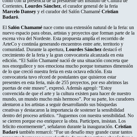
contó con la presencia de la presidente del Instituto de Cultura de
Corrientes,
Lourdes Sánchez
, el curador general de la feria
Marcelo Dansey
y el curador del Salón Chamamé
Cristian
Badaró
.
El
Salón Chamamé
nace como una extensión natural de la feria: un
nuevo espacio para obras, artistas y proyectos que forman parte de la
escena viva del Nordeste. Esta propuesta amplía el recorrido de
ArteCo y continúa generando encuentros entre arte, territorio y
comunidad. Durante la apertura,
Lourdes Sánchez
destacó el
crecimiento de la feria y la gran convocatoria alcanzada en esta
edición. “El Salón Chamamé nació de una situación concreta que
nos enorgullece y nos emociona mucho porque tomamos dimensión
de lo que creció nuestra feria en esta octava edición. Esta
convocatoria tuvo récord de postulantes que quisieron estar
presentes en esta feria, más de 255 proyectos, por eso abrimos las
puertas de este museo”, expresó. Además agregó: “Estoy
convencida de que el arte y la cultura existen para hacer de nuestro
mundo, un mundo mucho más hermoso”. Por su parte, los curadores
alentaron a los artistas a seguir desarrollando sus búsquedas
creativas y destacaron la importancia de sostener la sensibilidad
dentro del proceso artístico. “Juguemos con nuestra sensibilidad. No
se cierren porque eso enriquece la obra. Participen, insistan. Los
felicito enormemente”, señalaron durante la inauguración.
Cristian
Badaró
también remarcó: “Fue un desafío muy grande curar tantos