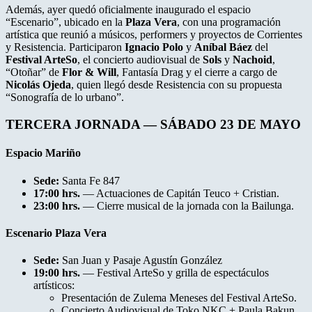
Además, ayer quedó oficialmente inaugurado el espacio
“Escenario”, ubicado en la
Plaza Vera
, con una programación
artística que reunió a músicos, performers y proyectos de Corrientes
y Resistencia. Participaron
Ignacio Polo
y
Aníbal Báez
del
Festival ArteSo
, el concierto audiovisual de
Sols
y
Nachoid
,
“Otoñar” de
Flor & Will
, Fantasía Drag y el cierre a cargo de
Nicolás Ojeda
, quien llegó desde Resistencia con su propuesta
“Sonografía de lo urbano”.
TERCERA JORNADA — SÁBADO 23 DE MAYO
Espacio Mariño
Sede:
Santa Fe 847
17:00 hrs.
— Actuaciones de Capitán Teuco + Cristian.
23:00 hrs.
— Cierre musical de la jornada con la Bailunga.
Escenario Plaza Vera
Sede:
San Juan y Pasaje Agustín González
19:00 hrs.
— Festival ArteSo y grilla de espectáculos
artísticos:
Presentación de Zulema Meneses del Festival ArteSo.
Concierto Audiovisual de Toko NKC + Paula Bakun.