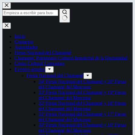
Saltar
al
contenido
Sin
resultados
Inicio
Contactos
Autoridades
Fiesta Nacional del Chamamé
Chamamé: Patrimonio Cultural Inmaterial de la Humanidad
Censo Cultural Correntino
Eventos anuales
Fiesta Nacional del Chamamé
34ª Fiesta Nacional del Chamamé y 20ª Fiesta
del Chamamé del Mercosur
33ª Fiesta Nacional del Chamamé y 19ª Fiesta
del Chamamé del Mercosur
32ª Fiesta Nacional del Chamamé y 18ª Fiesta
del Chamamé del Mercosur
31ª Fiesta Nacional del Chamamé y 17ª Fiesta
del Chamamé del Mercosur
30ª Fiesta Nacional del Chamamé y 16ª Fiesta
del Chamamé del Mercosur