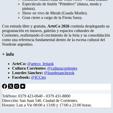
Espectáculo de fusión “Primitivo” (danza, moda y
pintura).
Show en vivo de Merah (Guada Morlio).
Gran cierre a cargo de la Fiesta Sassy.
Con entrada libre y gratuita,
ArteCo 2026
continúa desplegando su
programación en museos, galerías y espacios culturales de
Corrientes, reafirmando el crecimiento de la feria y su consolidación
como una referencia fundamental dentro de la escena cultural del
Nordeste argentino.
+ info
ArteCo:
@arteco_feriaok
Cultura Corrientes:
@culturacorrientes
Lourdes Sánchez:
@lourdesanchezok
Facebook:
@ICCtes
Teléfono: 0379 423-0640 - 0379 431-8800
Dirección: San Juan 546. Ciudad de Corrientes.
Horario: Lun a Vie 08:00 a 13:00 y 17:00 a 21:00 horas.