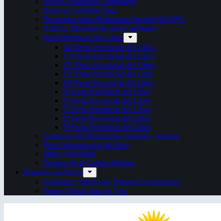
Juegos Culturales Correntinos
Festival Corrientes Jazz
Encuentro sobre Patrimonio Integral del NEA
ArteCo. Mercado de Arte Corrientes
Feria Provincial del Libro
14ª Feria Provincial del Libro
13ª Feria Provincial del Libro
12ª Feria Provincial del Libro
11ª Feria Provincial del Libro
10ª Feria Provincial del Libro
9ª Feria Provincial del Libro
8ª Feria Provincial del Libro
7ª Feria Provincial del Libro
6ª Feria Provincial del Libro
5ª Feria Provincial del Libro
Congreso del Patrimonio Cultural y Natural
Feria Internacional del libro
Mitos y leyendas
Semana de la Cultura Italiana
Espacios escénicos
Anfiteatro “Mario del Tránsito Cocomarola”
Teatro Oficial Juan de Vera