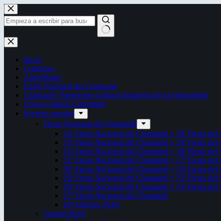
Saltar
al
contenido
Sin
resultados
Inicio
Contactos
Autoridades
Fiesta Nacional del Chamamé
Chamamé: Patrimonio Cultural Inmaterial de la Humanidad
Censo Cultural Correntino
Eventos anuales
Fiesta Nacional del Chamamé
34ª Fiesta Nacional del Chamamé y 20ª Fiesta de
33ª Fiesta Nacional del Chamamé y 19ª Fiesta de
32ª Fiesta Nacional del Chamamé y 18ª Fiesta de
31ª Fiesta Nacional del Chamamé y 17ª Fiesta de
30ª Fiesta Nacional del Chamamé y 16ª Fiesta de
29ª Fiesta Nacional del Chamamé y 15ª Fiesta de
28ª Fiesta Nacional del Chamamé y 14ª Fiesta de
27ª Fiesta Nacional del Chamamé
26ª Edición. 2016.
Taragüi Rock