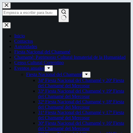
Saltar
al
contenido
Sin
resultados
Inicio
Contactos
Autoridades
Fiesta Nacional del Chamamé
Chamamé: Patrimonio Cultural Inmaterial de la Humanidad
Censo Cultural Correntino
Eventos anuales
Fiesta Nacional del Chamamé
34ª Fiesta Nacional del Chamamé y 20ª Fiesta
del Chamamé del Mercosur
33ª Fiesta Nacional del Chamamé y 19ª Fiesta
del Chamamé del Mercosur
32ª Fiesta Nacional del Chamamé y 18ª Fiesta
del Chamamé del Mercosur
31ª Fiesta Nacional del Chamamé y 17ª Fiesta
del Chamamé del Mercosur
30ª Fiesta Nacional del Chamamé y 16ª Fiesta
del Chamamé del Mercosur