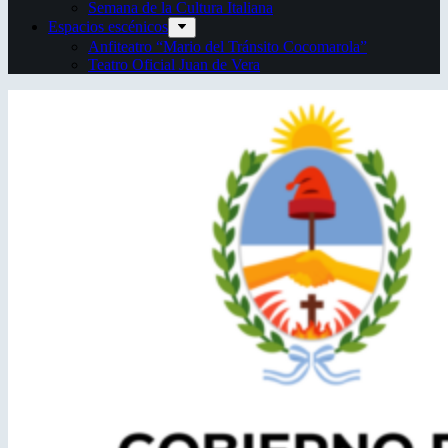
Semana de la Cultura Italiana
Espacios escénicos
Anfiteatro “Mario del Tránsito Cocomarola”
Teatro Oficial Juan de Vera