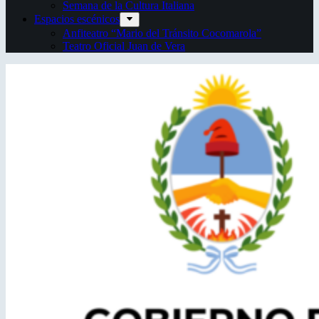
Semana de la Cultura Italiana
Espacios escénicos
Anfiteatro “Mario del Tránsito Cocomarola”
Teatro Oficial Juan de Vera