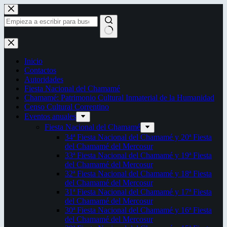
Saltar
al
contenido
Sin
resultados
Inicio
Contactos
Autoridades
Fiesta Nacional del Chamamé
Chamamé: Patrimonio Cultural Inmaterial de la Humanidad
Censo Cultural Correntino
Eventos anuales
Fiesta Nacional del Chamamé
34ª Fiesta Nacional del Chamamé y 20ª Fiesta
del Chamamé del Mercosur
33ª Fiesta Nacional del Chamamé y 19ª Fiesta
del Chamamé del Mercosur
32ª Fiesta Nacional del Chamamé y 18ª Fiesta
del Chamamé del Mercosur
31ª Fiesta Nacional del Chamamé y 17ª Fiesta
del Chamamé del Mercosur
30ª Fiesta Nacional del Chamamé y 16ª Fiesta
del Chamamé del Mercosur