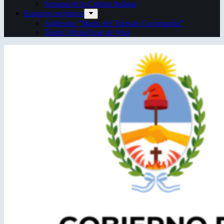
Semana de la Cultura Italiana
Espacios escénicos
Anfiteatro “Mario del Tránsito Cocomarola”
Teatro Oficial Juan de Vera