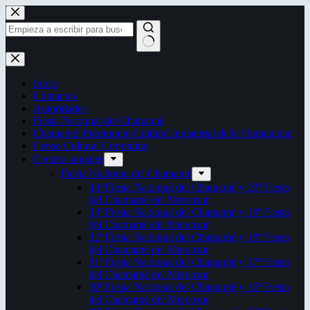
Saltar
al
contenido
Sin
resultados
Inicio
Contactos
Autoridades
Fiesta Nacional del Chamamé
Chamamé: Patrimonio Cultural Inmaterial de la Humanidad
Censo Cultural Correntino
Eventos anuales
Fiesta Nacional del Chamamé
34ª Fiesta Nacional del Chamamé y 20ª Fiesta
del Chamamé del Mercosur
33ª Fiesta Nacional del Chamamé y 19ª Fiesta
del Chamamé del Mercosur
32ª Fiesta Nacional del Chamamé y 18ª Fiesta
del Chamamé del Mercosur
31ª Fiesta Nacional del Chamamé y 17ª Fiesta
del Chamamé del Mercosur
30ª Fiesta Nacional del Chamamé y 16ª Fiesta
del Chamamé del Mercosur