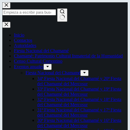
Saltar
al
contenido
Sin
resultados
Inicio
Contactos
Autoridades
Fiesta Nacional del Chamamé
Chamamé: Patrimonio Cultural Inmaterial de la Humanidad
Censo Cultural Correntino
Eventos anuales
Fiesta Nacional del Chamamé
34ª Fiesta Nacional del Chamamé y 20ª Fiesta
del Chamamé del Mercosur
33ª Fiesta Nacional del Chamamé y 19ª Fiesta
del Chamamé del Mercosur
32ª Fiesta Nacional del Chamamé y 18ª Fiesta
del Chamamé del Mercosur
31ª Fiesta Nacional del Chamamé y 17ª Fiesta
del Chamamé del Mercosur
30ª Fiesta Nacional del Chamamé y 16ª Fiesta
del Chamamé del Mercosur