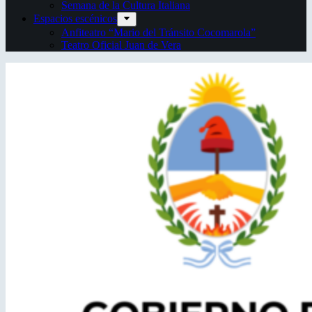
Semana de la Cultura Italiana
Espacios escénicos
Anfiteatro “Mario del Tránsito Cocomarola”
Teatro Oficial Juan de Vera