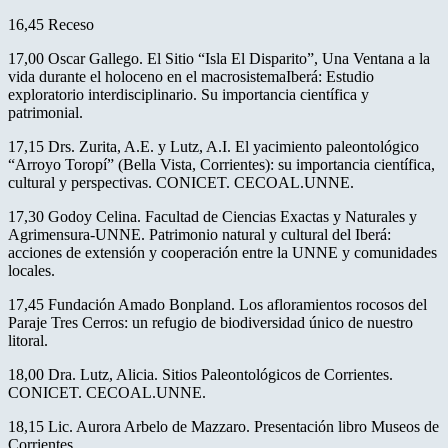
16,45 Receso
17,00 Oscar Gallego. El Sitio “Isla El Disparito”, Una Ventana a la
vida durante el holoceno en el macrosistemaIberá: Estudio
exploratorio interdisciplinario. Su importancia científica y
patrimonial.
17,15 Drs. Zurita, A.E. y Lutz, A.I. El yacimiento paleontológico
“Arroyo Toropí” (Bella Vista, Corrientes): su importancia científica,
cultural y perspectivas. CONICET. CECOAL.UNNE.
17,30 Godoy Celina. Facultad de Ciencias Exactas y Naturales y
Agrimensura-UNNE. Patrimonio natural y cultural del Iberá:
acciones de extensión y cooperación entre la UNNE y comunidades
locales.
17,45 Fundación Amado Bonpland. Los afloramientos rocosos del
Paraje Tres Cerros: un refugio de biodiversidad único de nuestro
litoral.
18,00 Dra. Lutz, Alicia. Sitios Paleontológicos de Corrientes.
CONICET. CECOAL.UNNE.
18,15 Lic. Aurora Arbelo de Mazzaro. Presentación libro Museos de
Corrientes.