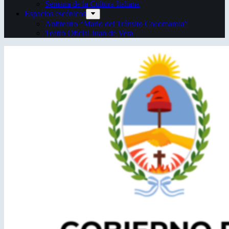
Semana de la Cultura Italiana
Espacios escénicos
Anfiteatro “Mario del Tránsito Cocomarola”
Teatro Oficial Juan de Vera