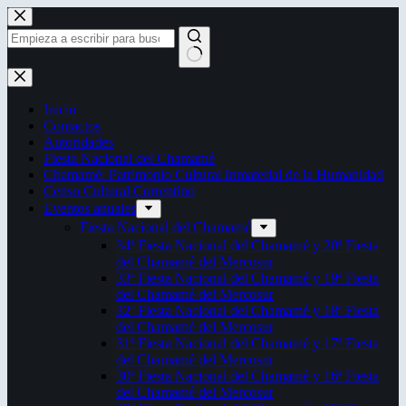
Saltar
al
contenido
Sin
resultados
Inicio
Contactos
Autoridades
Fiesta Nacional del Chamamé
Chamamé: Patrimonio Cultural Inmaterial de la Humanidad
Censo Cultural Correntino
Eventos anuales
Fiesta Nacional del Chamamé
34ª Fiesta Nacional del Chamamé y 20ª Fiesta
del Chamamé del Mercosur
33ª Fiesta Nacional del Chamamé y 19ª Fiesta
del Chamamé del Mercosur
32ª Fiesta Nacional del Chamamé y 18ª Fiesta
del Chamamé del Mercosur
31ª Fiesta Nacional del Chamamé y 17ª Fiesta
del Chamamé del Mercosur
30ª Fiesta Nacional del Chamamé y 16ª Fiesta
del Chamamé del Mercosur