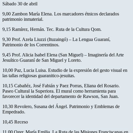
Sábado 30 de abril
9,00 Zambon María Elena. Los marcadores étnicos declarados
patrimonio inmaterial.
9,15 Ramírez, Hernán. Tec. Ruta de la Cultura Qom.
9,30 Prof. Azela Liuzzi (Ituzaingó) – La Lengua Guaraní,
Patrimonio de los Correntinos.
9,45 Prof. Alicia Isabel Elena (San Miguel) – Imaginería del Arte
Jesuítico Guaraní de San Miguel y Loreto.
10,00 Paz, Lucia Luisa. Estudio de la expresión del gesto visual en
las tallas religiosas guaranitico-jesuitas.
10,15 Cabañéz, José Fabián y Paez Porras, Eliana del Rosario.
Paseo Cultural la Superiora. El mural como herramienta para
favorecer la identidad del departamento de Rawson, San Juan.
10,30 Revolero, Susana del Ángel. Patrimonio y Emblemas de
Empedrado.
10,45 Receso
11,00 Oger, María Emilia. La Ruta de las Misiones Franciscanas en